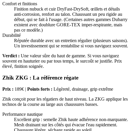
Confort et finitions
Finition nubuck et cuir DryFast-DrySoft, œillets et détails
anti-corrosion, renfort au talon. Chaussant un peu rigide au
début, qui se fait à l'usage. (Certaines autres gammes Dubarry
existent avec doublure GORE-TEX imper-respirante, mais
pas ce modèle.)
Durabilité
Réputée durable avec un entretien régulier (plusieurs saisons).
Un investissement qui se rentabilise si vous naviguez souvent.
Verdict :
Une valeur sûre du haut de gamme. Si vous naviguez
souvent en hauturier ou par tous temps, le surcoût se justifie. Prix
élevé, finition soignée.
Zhik ZKG : La référence régate
Prix :
189€ |
Points forts :
Légèreté, drainage, grip extrême
Zhik conçoit pour les régatiers de haut niveau. La ZKG applique les
technos de la course au large aux chaussures basses.
Performance nautique
Excellent grip : semelle Zhik haute adhérence non-marquante.
Mesh drainant sur les côtés qui évacue l'eau rapidement.
Chaussure légère, séchage rapide au soleil.