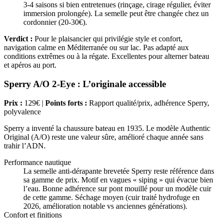
3-4 saisons si bien entretenues (rinçage, cirage régulier, éviter
immersion prolongée). La semelle peut être changée chez un
cordonnier (20-30€).
Verdict :
Pour le plaisancier qui privilégie style et confort,
navigation calme en Méditerranée ou sur lac. Pas adapté aux
conditions extrêmes ou à la régate. Excellentes pour alterner bateau
et apéros au port.
Sperry A/O 2-Eye : L’originale accessible
Prix :
129€ |
Points forts :
Rapport qualité/prix, adhérence Sperry,
polyvalence
Sperry a inventé la chaussure bateau en 1935. Le modèle Authentic
Original (A/O) reste une valeur sûre, amélioré chaque année sans
trahir l’ADN.
Performance nautique
La semelle anti-dérapante brevetée Sperry reste référence dans
sa gamme de prix. Motif en vagues « siping » qui évacue bien
l’eau. Bonne adhérence sur pont mouillé pour un modèle cuir
de cette gamme. Séchage moyen (cuir traité hydrofuge en
2026, amélioration notable vs anciennes générations).
Confort et finitions