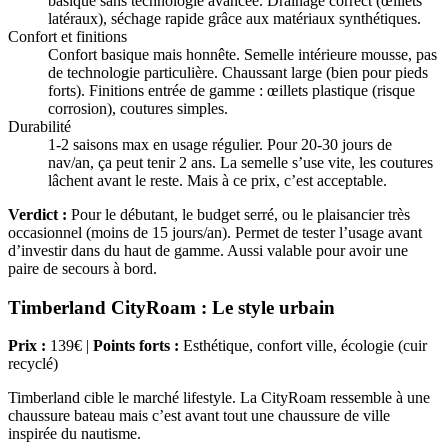
basique sans technologie avancée. Drainage correct (œillets
latéraux), séchage rapide grâce aux matériaux synthétiques.
Confort et finitions
Confort basique mais honnête. Semelle intérieure mousse, pas
de technologie particulière. Chaussant large (bien pour pieds
forts). Finitions entrée de gamme : œillets plastique (risque
corrosion), coutures simples.
Durabilité
1-2 saisons max en usage régulier. Pour 20-30 jours de
nav/an, ça peut tenir 2 ans. La semelle s’use vite, les coutures
lâchent avant le reste. Mais à ce prix, c’est acceptable.
Verdict :
Pour le débutant, le budget serré, ou le plaisancier très
occasionnel (moins de 15 jours/an). Permet de tester l’usage avant
d’investir dans du haut de gamme. Aussi valable pour avoir une
paire de secours à bord.
Timberland CityRoam : Le style urbain
Prix :
139€ |
Points forts :
Esthétique, confort ville, écologie (cuir
recyclé)
Timberland cible le marché lifestyle. La CityRoam ressemble à une
chaussure bateau mais c’est avant tout une chaussure de ville
inspirée du nautisme.