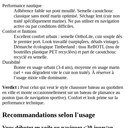
Performance nautique
Adhérence faible sur pont mouillé. Semelle caoutchouc
classique sans motif marin optimisé. Séchage lent (cuir non
traité spécifiquement marine). Ne pas utiliser en navigation
active ou par conditions difficiles.
Confort et finitions
Excellent confort urbain : semelle OrthoLite, cuir souple dès
le premier port. Look travaillé (surpiqûres, détails vintage).
Démarche écologique Timberland : tissu ReBOTL (issu de
bouteilles plastique PET recyclées) et part de caoutchouc
recyclé en semelle.
Durabilité
Bonne en usage urbain (3-4 ans), moyenne en usage marin
(sel + eau dégradent vite le cuir non traité). À réserver à
l’usage mixte ville dominante.
Verdict :
Pour celui qui veut le style chaussure bateau au quotidien
en ville et monte occasionnellement sur un bateau de plaisance au
ponton (pas de navigation sportive). Confort et look prime sur la
performance technique.
Recommandations selon l'usage
Vous débutez en voile ou naviguez <20 jours/an