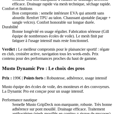
efficace. Drainage rapide via mesh technique, séchage rapide.
Confort et finitions
Bon compromis : semelle intérieure EVA qui amortit sans
alourdir. Renfort TPU au talon. Chaussant ajustable (laçage +
sangle velcro). Confort honorable sur longue durée.
Durabilité
Bonne longévité en usage régulier. Fabrication sérieuse (Gill
équipe de nombreuses écoles de voile). Le mesh finit par
fatiguer à l'usage intensif mais reste fonctionnel.
Verdict :
Le meilleur compromis pour le plaisancier sportif : régate
en club, croisière active, navigation tous les week-ends. Prix
contenu pour des performances proches du haut de gamme.
Musto Dynamic Pro : Le choix des pros
Prix :
199€ |
Points forts :
Robustesse, adhérence, usage intensif
Musto équipe des écoles de voile, des moniteurs et des convoyeurs.
La Dynamic Pro est conçue pour un usage intensif.
Performance nautique
Semelle Musto GripDeck non-marquante, robuste. Très bonne
adhérence sur pont mouillé. Drainage efficace. Traitement
antibactérien (pieds mouillés en continu = risque de mycoses).