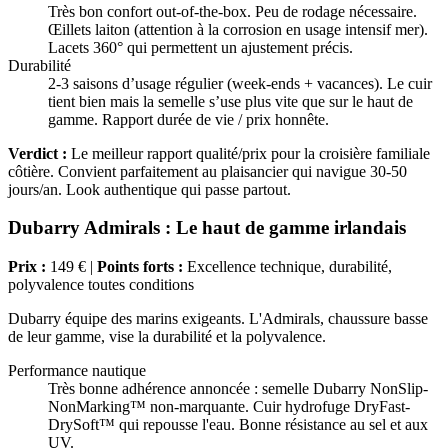
Très bon confort out-of-the-box. Peu de rodage nécessaire.
Œillets laiton (attention à la corrosion en usage intensif mer).
Lacets 360° qui permettent un ajustement précis.
Durabilité
2-3 saisons d’usage régulier (week-ends + vacances). Le cuir
tient bien mais la semelle s’use plus vite que sur le haut de
gamme. Rapport durée de vie / prix honnête.
Verdict :
Le meilleur rapport qualité/prix pour la croisière familiale
côtière. Convient parfaitement au plaisancier qui navigue 30-50
jours/an. Look authentique qui passe partout.
Dubarry Admirals : Le haut de gamme irlandais
Prix :
149 € |
Points forts :
Excellence technique, durabilité,
polyvalence toutes conditions
Dubarry équipe des marins exigeants. L'Admirals, chaussure basse
de leur gamme, vise la durabilité et la polyvalence.
Performance nautique
Très bonne adhérence annoncée : semelle Dubarry NonSlip-
NonMarking™ non-marquante. Cuir hydrofuge DryFast-
DrySoft™ qui repousse l'eau. Bonne résistance au sel et aux
UV.