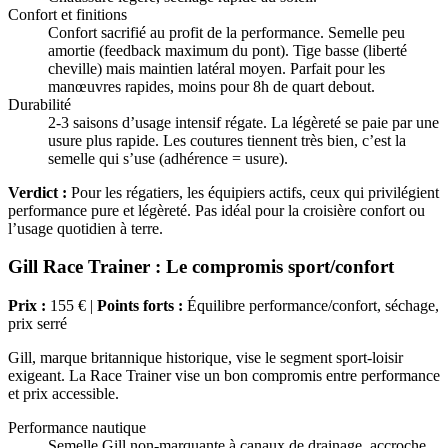
Confort et finitions
Confort sacrifié au profit de la performance. Semelle peu
amortie (feedback maximum du pont). Tige basse (liberté
cheville) mais maintien latéral moyen. Parfait pour les
manœuvres rapides, moins pour 8h de quart debout.
Durabilité
2-3 saisons d’usage intensif régate. La légèreté se paie par une
usure plus rapide. Les coutures tiennent très bien, c’est la
semelle qui s’use (adhérence = usure).
Verdict :
Pour les régatiers, les équipiers actifs, ceux qui privilégient
performance pure et légèreté. Pas idéal pour la croisière confort ou
l’usage quotidien à terre.
Gill Race Trainer : Le compromis sport/confort
Prix :
155 € |
Points forts :
Équilibre performance/confort, séchage,
prix serré
Gill, marque britannique historique, vise le segment sport-loisir
exigeant. La Race Trainer vise un bon compromis entre performance
et prix accessible.
Performance nautique
Semelle Gill non-marquante à canaux de drainage, accroche