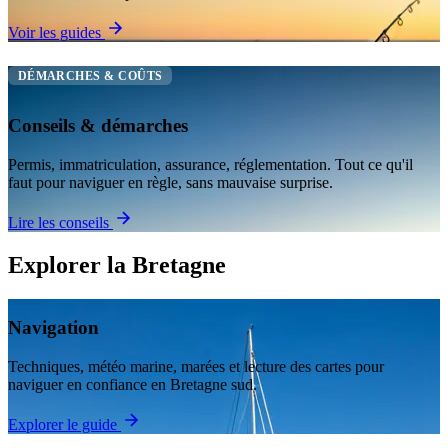
Voir les guides
DÉMARCHES & COÛTS
Conseils & démarches
Permis, immatriculation, assurance, réglementation. Tout ce qu'il
faut pour naviguer en règle, sans mauvaise surprise.
Lire les conseils
Explorer la Bretagne
Navigation
Techniques, météo marine, marées et lecture des cartes pour
naviguer en confiance en Bretagne sud.
Explorer le guide