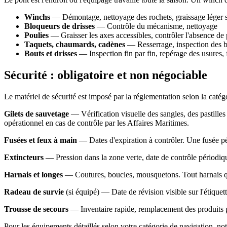
Winchs
— Démontage, nettoyage des rochets, graissage léger spé
Bloqueurs de drisses
— Contrôle du mécanisme, nettoyage
Poulies
— Graisser les axes accessibles, contrôler l'absence de 
Taquets, chaumards, cadènes
— Resserrage, inspection des boi
Bouts et drisses
— Inspection fin par fin, repérage des usures,
Sécurité : obligatoire et non négociable
Le matériel de sécurité est imposé par la réglementation selon la catég
Gilets de sauvetage
— Vérification visuelle des sangles, des pastilles
opérationnel en cas de contrôle par les Affaires Maritimes.
Fusées et feux à main
— Dates d'expiration à contrôler. Une fusée pé
Extincteurs
— Pression dans la zone verte, date de contrôle périodiqu
Harnais et longes
— Coutures, boucles, mousquetons. Tout harnais qui
Radeau de survie
(si équipé) — Date de révision visible sur l'étiquet
Trousse de secours
— Inventaire rapide, remplacement des produits p
Pour les équipements détaillés selon votre catégorie de navigation, no