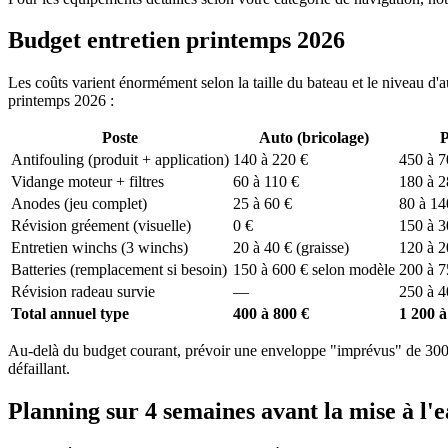
Budget entretien printemps 2026
Les coûts varient énormément selon la taille du bateau et le niveau d'au
printemps 2026 :
Poste
Auto (bricolage)
P
Antifouling (produit + application)
140 à 220 €
450 à 7
Vidange moteur + filtres
60 à 110 €
180 à 2
Anodes (jeu complet)
25 à 60 €
80 à 14
Révision gréement (visuelle)
0 €
150 à 3
Entretien winchs (3 winchs)
20 à 40 € (graisse)
120 à 2
Batteries (remplacement si besoin)
150 à 600 € selon modèle
200 à 7
Révision radeau survie
—
250 à 4
Total annuel type
400 à 800 €
1 200 à
Au-delà du budget courant, prévoir une enveloppe "imprévus" de 300 à 
défaillant.
Planning sur 4 semaines avant la mise à l'