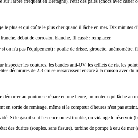
 sur l'arbre (fréquent en Bretagne), l'état des pales (chocs avec casier o
e le plus et qui coûte le plus cher quand il lâche en mer. Dix minutes d'
e franche, début de corrosion blanche, fil cassé : remplacer.
 si on n'a pas l'équipement) : poulie de drisse, girouette, anémomètre,
ur inspecter les coutures, les bandes anti-UV, les œillets de ris, les poi
tes déchirures de 2-3 cm se ressarcissent encore à la maison avec du ruba
e démarrer au ponton se répare en une heure, un moteur qui lâche au mi
t en sortie de remisage, même si le compteur d'heures n'est pas atteint. 
. Si le gasoil sent l'essence ou est trouble, on vidange le réservoir (ba
at des durites (souples, sans fissure), turbine de pompe à eau de mer (