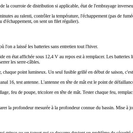
de la courroie de distribution si applicable, état de l'embrayage inverseu
minutes au ralenti, contrôler la température, l'échappement (pas de fumé
u d'échappement, on sent un filet régulier).
'on a laissé les batteries sans entretien tout l'hiver.
e en état affichée sous 12,4 V au repos est à remplacer. Les batteries l
rrer les serre-câbles.
chaque point lumineux. Un seul fusible grillé en début de saison, c'est 
al 16, test antenne. L'antenne en tête de mât est le point de défaillan
lage, feu de poupe, tricolore en tête de mât. Tester chaque feu, rempla
mparer la profondeur mesurée à la profondeur connue du bassin. Mise à jo
h qui grince ou un taquet qui se desserre devient un problème de sécurité