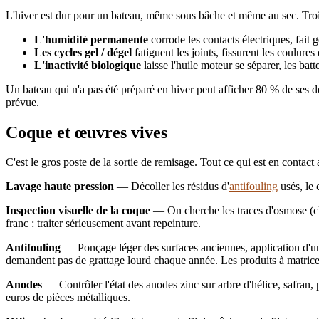
L'hiver est dur pour un bateau, même sous bâche et même au sec. Troi
L'humidité permanente
corrode les contacts électriques, fait go
Les cycles gel / dégel
fatiguent les joints, fissurent les coulures
L'inactivité biologique
laisse l'huile moteur se séparer, les batt
Un bateau qui n'a pas été préparé en hiver peut afficher 80 % de ses d
prévue.
Coque et œuvres vives
C'est le gros poste de la sortie de remisage. Tout ce qui est en contact 
Lavage haute pression
— Décoller les résidus d'
antifouling
usés, le c
Inspection visuelle de la coque
— On cherche les traces d'osmose (clo
franc : traiter sérieusement avant repeinture.
Antifouling
— Ponçage léger des surfaces anciennes, application d'une
demandent pas de grattage lourd chaque année. Les produits à matric
Anodes
— Contrôler l'état des anodes zinc sur arbre d'hélice, safran
euros de pièces métalliques.