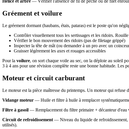
Hélice et arbre
— Vérifier l'absence de fil de pêche ou de filet enroulé
Gréement et voilure
Le gréement dormant (haubans, étais, pataras) est le poste qu'on néglig
Contrôler visuellement tous les sertissages et les ridoirs. Rouill
Vérifier le bon mouvement des ridoirs (pas de filetage grippé)
Inspecter la tête de mât (ou demander à un pro avec un coinceur
Graisser légèrement les axes et rouages accessibles
Pour la
voilure
, on sort chaque voile au sec, on la déploie au soleil po
3 à 4 ans pour une révision complète reste une bonne habitude. Les peti
Moteur et circuit carburant
Le moteur est la pièce maîtresse du printemps. Un moteur qui refuse d
Vidange moteur
— Huile et filtre à huile à remplacer systématiquemen
Filtre à gasoil
— Remplacement du filtre primaire + décanteur d'eau vidé
Circuit de refroidissement
— Niveau du liquide de refroidissement, ét
utilisés).