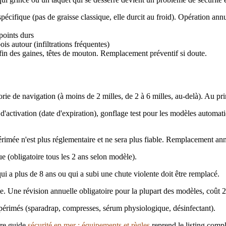
cifique (pas de graisse classique, elle durcit au froid). Opération annu
points durs
s autour (infiltrations fréquentes)
 fin des gaines, têtes de mouton. Remplacement préventif si doute.
orie de navigation (à moins de 2 milles, de 2 à 6 milles, au-delà). Au p
 d'activation (date d'expiration), gonflage test pour les modèles automat
rimée n'est plus réglementaire et ne sera plus fiable. Remplacement ann
e (obligatoire tous les 2 ans selon modèle).
 a plus de 8 ans ou qui a subi une chute violente doit être remplacé.
te. Une révision annuelle obligatoire pour la plupart des modèles, coût 25
érimés (sparadrap, compresses, sérum physiologique, désinfectant).
tre guide
sécurité en mer : équipements et règles
reprend le listing compl