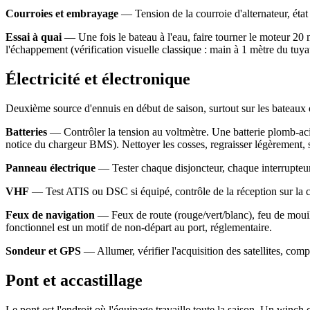
Courroies et embrayage
— Tension de la courroie d'alternateur, état 
Essai à quai
— Une fois le bateau à l'eau, faire tourner le moteur 20 
l'échappement (vérification visuelle classique : main à 1 mètre du tuya
Électricité et électronique
Deuxième source d'ennuis en début de saison, surtout sur les bateaux où l
Batteries
— Contrôler la tension au voltmètre. Une batterie plomb-acid
notice du chargeur BMS). Nettoyer les cosses, regraisser légèrement, se
Panneau électrique
— Tester chaque disjoncteur, chaque interrupteur, 
VHF
— Test ATIS ou DSC si équipé, contrôle de la réception sur la can
Feux de navigation
— Feux de route (rouge/vert/blanc), feu de mouil
fonctionnel est un motif de non-départ au port, réglementaire.
Sondeur et GPS
— Allumer, vérifier l'acquisition des satellites, co
Pont et accastillage
Le pont est l'endroit où l'équipage travaille toute la saison. Un winc