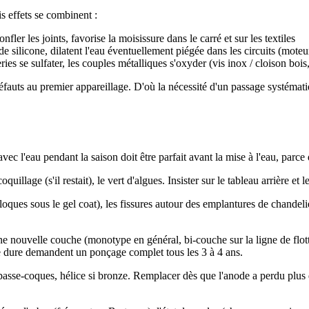
s effets se combinent :
nfler les joints, favorise la moisissure dans le carré et sur les textiles
 de silicone, dilatent l'eau éventuellement piégée dans les circuits (moteu
eries se sulfater, les couples métalliques s'oxyder (vis inox / cloison bois,
éfauts au premier appareillage. D'où la nécessité d'un passage systémati
avec l'eau pendant la saison doit être parfait avant la mise à l'eau, parce
oquillage (s'il restait), le vert d'algues. Insister sur le tableau arrière et 
ques sous le gel coat), les fissures autour des emplantures de chandeli
 nouvelle couche (monotype en général, bi-couche sur la ligne de flotta
e dure demandent un ponçage complet tous les 3 à 4 ans.
, passe-coques, hélice si bronze. Remplacer dès que l'anode a perdu plu