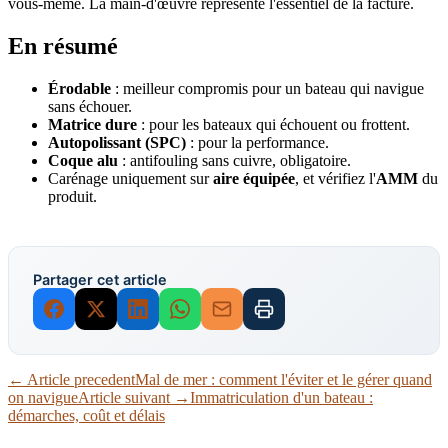
vous-même. La main-d'œuvre représente l'essentiel de la facture.
En résumé
Érodable
: meilleur compromis pour un bateau qui navigue
sans échouer.
Matrice dure
: pour les bateaux qui échouent ou frottent.
Autopolissant (SPC)
: pour la performance.
Coque alu
: antifouling sans cuivre, obligatoire.
Carénage uniquement sur
aire équipée
, et vérifiez l'
AMM
du
produit.
Partager cet article
← Article precedent
Mal de mer : comment l'éviter et le gérer quand
on navigue
Article suivant →
Immatriculation d'un bateau :
démarches, coût et délais