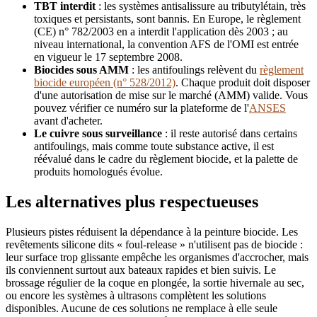
TBT interdit
: les systèmes antisalissure au tributylétain, très
toxiques et persistants, sont bannis. En Europe, le règlement
(CE) n° 782/2003 en a interdit l'application dès 2003 ; au
niveau international, la convention AFS de l'OMI est entrée
en vigueur le 17 septembre 2008.
Biocides sous AMM
: les antifoulings relèvent du
règlement
biocide européen (n° 528/2012)
. Chaque produit doit disposer
d'une autorisation de mise sur le marché (AMM) valide. Vous
pouvez vérifier ce numéro sur la plateforme de l'
ANSES
avant d'acheter.
Le cuivre sous surveillance
: il reste autorisé dans certains
antifoulings, mais comme toute substance active, il est
réévalué dans le cadre du règlement biocide, et la palette de
produits homologués évolue.
Les alternatives plus respectueuses
Plusieurs pistes réduisent la dépendance à la peinture biocide. Les
revêtements silicone dits « foul-release » n'utilisent pas de biocide :
leur surface trop glissante empêche les organismes d'accrocher, mais
ils conviennent surtout aux bateaux rapides et bien suivis. Le
brossage régulier de la coque en plongée, la sortie hivernale au sec,
ou encore les systèmes à ultrasons complètent les solutions
disponibles. Aucune de ces solutions ne remplace à elle seule