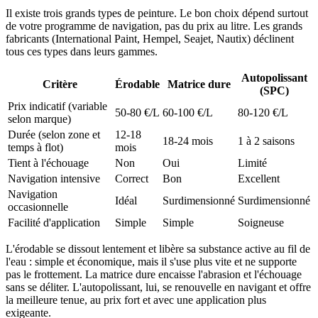
Il existe trois grands types de peinture. Le bon choix dépend surtout
de votre programme de navigation, pas du prix au litre. Les grands
fabricants (International Paint, Hempel, Seajet, Nautix) déclinent
tous ces types dans leurs gammes.
Autopolissant
Critère
Érodable
Matrice dure
(SPC)
Prix indicatif (variable
50-80 €/L
60-100 €/L
80-120 €/L
selon marque)
Durée (selon zone et
12-18
18-24 mois
1 à 2 saisons
temps à flot)
mois
Tient à l'échouage
Non
Oui
Limité
Navigation intensive
Correct
Bon
Excellent
Navigation
Idéal
Surdimensionné
Surdimensionné
occasionnelle
Facilité d'application
Simple
Simple
Soigneuse
L'érodable se dissout lentement et libère sa substance active au fil de
l'eau : simple et économique, mais il s'use plus vite et ne supporte
pas le frottement. La matrice dure encaisse l'abrasion et l'échouage
sans se déliter. L'autopolissant, lui, se renouvelle en navigant et offre
la meilleure tenue, au prix fort et avec une application plus
exigeante.