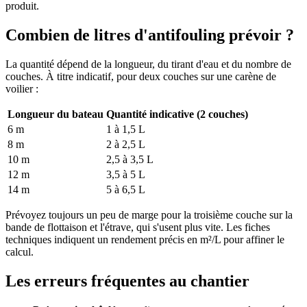
produit.
Combien de litres d'antifouling prévoir ?
La quantité dépend de la longueur, du tirant d'eau et du nombre de
couches. À titre indicatif, pour deux couches sur une carène de
voilier :
Longueur du bateau
Quantité indicative (2 couches)
6 m
1 à 1,5 L
8 m
2 à 2,5 L
10 m
2,5 à 3,5 L
12 m
3,5 à 5 L
14 m
5 à 6,5 L
Prévoyez toujours un peu de marge pour la troisième couche sur la
bande de flottaison et l'étrave, qui s'usent plus vite. Les fiches
techniques indiquent un rendement précis en m²/L pour affiner le
calcul.
Les erreurs fréquentes au chantier