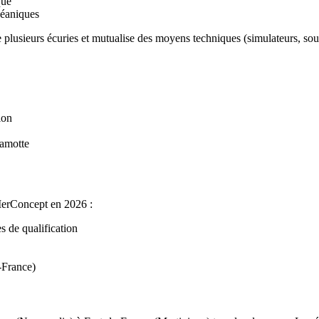
que
céaniques
usieurs écuries et mutualise des moyens techniques (simulateurs, souffl
ion
Lamotte
 MerConcept en 2026 :
s de qualification
-France)