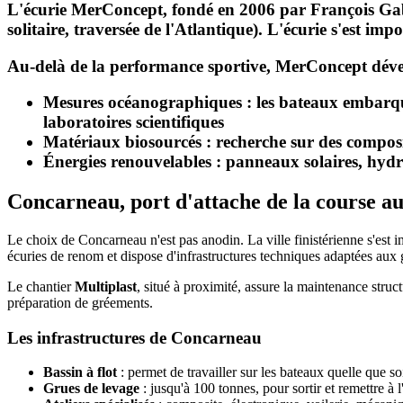
L'écurie MerConcept, fondé en 2006 par
François Ga
solitaire, traversée de l'Atlantique). L'écurie s'est im
Au-delà de la performance sportive, MerConcept déve
Mesures océanographiques
: les bateaux embarque
laboratoires scientifiques
Matériaux biosourcés
: recherche sur des composit
Énergies renouvelables
: panneaux solaires, hydr
Concarneau, port d'attache de la course au
Le choix de Concarneau n'est pas anodin. La ville finistérienne s'est 
écuries de renom et dispose d'infrastructures techniques adaptées aux
Le chantier
Multiplast
, situé à proximité, assure la maintenance stru
préparation de gréements.
Les infrastructures de Concarneau
Bassin à flot
: permet de travailler sur les bateaux quelle que so
Grues de levage
: jusqu'à 100 tonnes, pour sortir et remettre à 