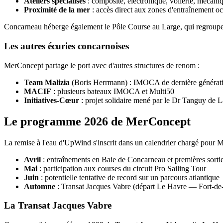
Ateliers spécialisés
: composite, électronique, voilerie, mécani
Proximité de la mer
: accès direct aux zones d'entraînement o
Concarneau héberge également le Pôle Course au Large, qui regroupe pl
Les autres écuries concarnoises
MerConcept partage le port avec d'autres structures de renom :
Team Malizia
(Boris Herrmann) : IMOCA de dernière générat
MACIF
: plusieurs bateaux IMOCA et Multi50
Initiatives-Cœur
: projet solidaire mené par le Dr Tanguy de 
Le programme 2026 de MerConcept
La remise à l'eau d'UpWind s'inscrit dans un calendrier chargé pour
Avril
: entraînements en Baie de Concarneau et premières sortie
Mai
: participation aux courses du circuit Pro Sailing Tour
Juin
: potentielle tentative de record sur un parcours atlantique
Automne
: Transat Jacques Vabre (départ Le Havre — Fort-de
La Transat Jacques Vabre