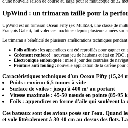
d'une nouvelle saison de course au large pour le multicoque de 32 mèt
UpWind : un trimaran taillé pour la perf
UpWind est un trimaran Ocean Fifty (ex-Multi50), une classe de multic
François Gabart, fait voler ces machines depuis plusieurs années sur le
Le trimaran a bénéficié de plusieurs améliorations techniques pendant
Foils affinés
: les appendices ont été reprofilés pour gagner en p
Gréement renforcé
: nouveau jeu de haubans et étai en PBO, pl
Électronique embarquée
: mise à jour des centrales de naviga
Peinture anti-fouling
: nouvelle application de la carène pour o
Caractéristiques techniques d'un Ocean Fifty (15,24 m d
Poids
: environ 6,5 tonnes à vide
Surface de voiles
: jusqu'à 400 m² au portant
Vitesse maximale
: 45-50 nœuds en pointe (85-95 
Foils
: appendices en forme d'aile qui soulèvent la
Ces bateaux sont des avions posés sur l'eau. Quand les
et vole littéralement à 30-40 cm au-dessus des flots. La 