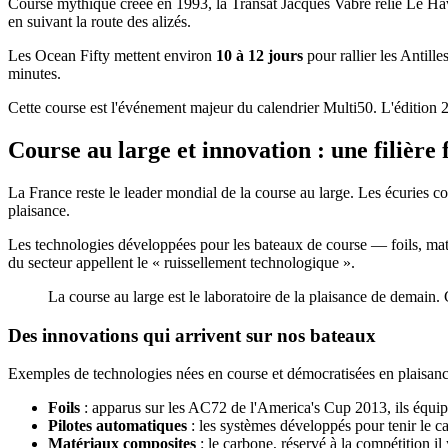
Course mythique créée en 1993, la Transat Jacques Vabre relie Le Havre
en suivant la route des alizés.
Les Ocean Fifty mettent environ
10 à 12 jours
pour rallier les Antill
minutes.
Cette course est l'événement majeur du calendrier Multi50. L'édition 2
Course au large et innovation : une filière 
La France reste le leader mondial de la course au large. Les écuries 
plaisance.
Les technologies développées pour les bateaux de course — foils, matér
du secteur appellent le « ruissellement technologique ».
La course au large est le laboratoire de la plaisance de demain.
Des innovations qui arrivent sur nos bateaux
Exemples de technologies nées en course et démocratisées en plaisanc
Foils
: apparus sur les AC72 de l'America's Cup 2013, ils équip
Pilotes automatiques
: les systèmes développés pour tenir le c
Matériaux composites
: le carbone, réservé à la compétition i