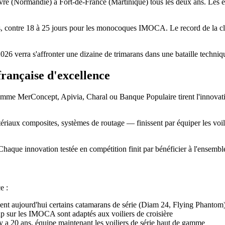
 (Normandie) à Fort-de-France (Martinique) tous les deux ans. Les équip
es, contre 18 à 25 jours pour les monocoques IMOCA. Le record de la cla
026 verra s'affronter une dizaine de trimarans dans une bataille techniqu
française d'excellence
comme MerConcept, Apivia, Charal ou Banque Populaire tirent l'innovation
iaux composites, systèmes de routage — finissent par équiper les voilie
 Chaque innovation testée en compétition finit par bénéficier à l'ensembl
e :
ent aujourd'hui certains catamarans de série (Diam 24, Flying Phantom
ap sur les IMOCA sont adaptés aux voiliers de croisière
l y a 20 ans, équipe maintenant les voiliers de série haut de gamme